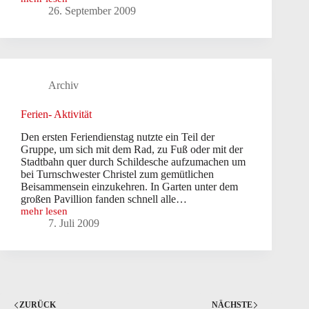
1.
26. September 2009
Bezirksligawettkampf
in
Senne
Archiv
Ferien- Aktivität
Den ersten Feriendienstag nutzte ein Teil der
Gruppe, um sich mit dem Rad, zu Fuß oder mit der
Stadtbahn quer durch Schildesche aufzumachen um
bei Turnschwester Christel zum gemütlichen
Beisammensein einzukehren. In Garten unter dem
großen Pavillion fanden schnell alle…
mehr lesen
Ferien-
7. Juli 2009
Aktivität
ZURÜCK
NÄCHSTE