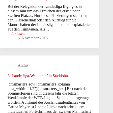
Bei der Relegation der Landesliga II ging es in
diesem Jahr um das Erreichen des ersten oder
zweiten Platzes. Nur diese Platzierungen sicherten
den Klassenerhalt oder den Aufstieg für die
Mannschaften der Landesliga oder der erstplatzierten
aus den Turngauen. Als…
mehr lesen
Relegation
6. November 2016
zur
Landesliga
II
in
Dortmund
Archiv
3. Landesliga-Wettkampf in Stadtlohn
[cmsmasters_row][cmsmasters_column
data_width=“1/2″][cmsmasters_text] Erst nach den
Sommerferien sind in diesem Jahr die letzten
Wettkämpfe der WTB-Liga in Stadtlohn ausgetragen
worden. Aufgrund des Auslandsaufenthaltes von
Carina Meyer ist Leonie Lücke nach sehr gutem
individuellen Fortschritt aus der zweiten Mannschaft