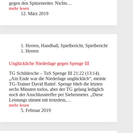
gegen den Spitzenreiter. Nichts…
mehr lesen
Knappe
12. März 2019
Niederlage
gegen
Spitzenreiter
1. Herren
,
Handball
,
Spielbericht
,
Spielbericht
1. Herren
Unglückliche Niederlage gegen Spenge III
TG Schildesche – TuS Spenge III 21:22 (13:14).
„Am Ende war die Niederlage unglücklich“, meinte
TG-Trainer David Battré. Spenge blieb die letzten
sechs Minuten torlos, aber der TG gelang lediglich
noch der Anschlusstreffer per Siebenmeter. „Diese
Leistungs stimmt mit trotzdem,…
mehr lesen
Unglückliche
5. Februar 2019
Niederlage
gegen
Spenge
III