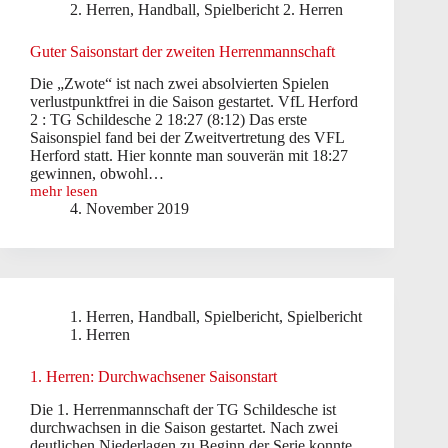
2. Herren
,
Handball
,
Spielbericht 2. Herren
97
IV
Guter Saisonstart der zweiten Herrenmannschaft
Die „Zwote“ ist nach zwei absolvierten Spielen
verlustpunktfrei in die Saison gestartet. VfL Herford
2 : TG Schildesche 2 18:27 (8:12) Das erste
Saisonspiel fand bei der Zweitvertretung des VFL
Herford statt. Hier konnte man souverän mit 18:27
gewinnen, obwohl…
mehr lesen
Guter
4. November 2019
Saisonstart
der
zweiten
Herrenmannschaft
1. Herren
,
Handball
,
Spielbericht
,
Spielbericht
1. Herren
1. Herren: Durchwachsener Saisonstart
Die 1. Herrenmannschaft der TG Schildesche ist
durchwachsen in die Saison gestartet. Nach zwei
deutlichen Niederlagen zu Beginn der Serie konnte