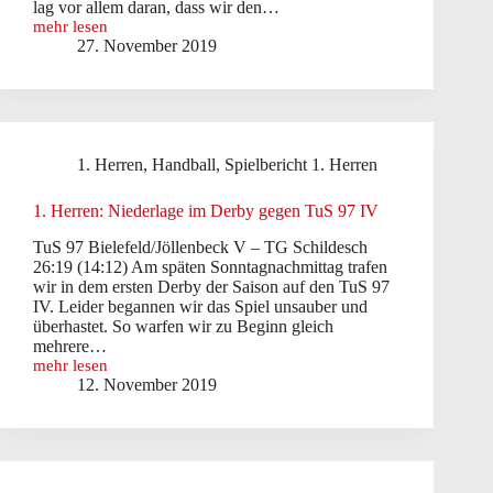
lag vor allem daran, dass wir den…
mehr lesen
1.
27. November 2019
Herren:
Bittere
Niederlage
gegen
TSG
A-
1. Herren
,
Handball
,
Spielbericht 1. Herren
H
3
1. Herren: Niederlage im Derby gegen TuS 97 IV
TuS 97 Bielefeld/Jöllenbeck V – TG Schildesch
26:19 (14:12) Am späten Sonntagnachmittag trafen
wir in dem ersten Derby der Saison auf den TuS 97
IV. Leider begannen wir das Spiel unsauber und
überhastet. So warfen wir zu Beginn gleich
mehrere…
mehr lesen
1.
12. November 2019
Herren:
Niederlage
im
Derby
gegen
TuS