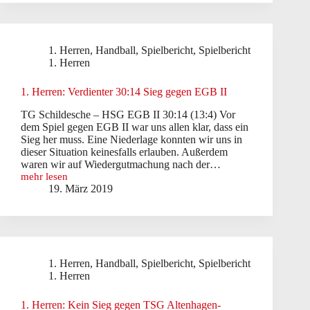
1. Herren
,
Handball
,
Spielbericht
,
Spielbericht
1. Herren
1. Herren: Verdienter 30:14 Sieg gegen EGB II
TG Schildesche – HSG EGB II 30:14 (13:4) Vor
dem Spiel gegen EGB II war uns allen klar, dass ein
Sieg her muss. Eine Niederlage konnten wir uns in
dieser Situation keinesfalls erlauben. Außerdem
waren wir auf Wiedergutmachung nach der…
mehr lesen
1.
19. März 2019
Herren:
Verdienter
30:14
Sieg
gegen
EGB
1. Herren
,
Handball
,
Spielbericht
,
Spielbericht
II
1. Herren
1. Herren: Kein Sieg gegen TSG Altenhagen-