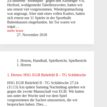
Zu unserem “Heimspiel” gegen den Aufsteiger VfL
Herford, wohlgemerkt Tabellenzweiter, hatten wir
uns erneut viel vorgenommen. Wiedergutmachung
war angesagt. Aber statt eines vollen Kaders, hatten
sich erneut nur 11 Spieler in der Sporthalle
Babenhausen eingefunden. Im Tor waren wir
sogar…
mehr lesen
TG
27. November 2018
verliert
erneut
–
Knappe
Niederlage
gegen
1. Herren
,
Handball
,
Spielbericht
,
Spielbericht
den
Tabellenzweiten
1. Herren
1. Herren: HSG EGB Bielefeld II – TG Schildesche
HSG EGB Bielefeld II : TG Schildesche 27:24
(11:13) Am späten Samstag Nachmittag spielten wir
gegen die zweite Mannschaft von EGB. Wir hatten
uns unter der Woche und vor dem Spiel
vorgenommen die Sachen umzusetzen, die wir
besprochen haben. Dies…