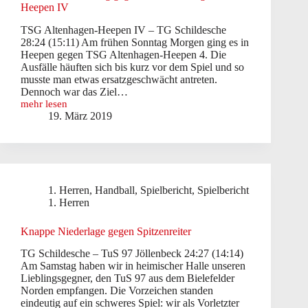
Heepen IV
TSG Altenhagen-Heepen IV – TG Schildesche
28:24 (15:11) Am frühen Sonntag Morgen ging es in
Heepen gegen TSG Altenhagen-Heepen 4. Die
Ausfälle häuften sich bis kurz vor dem Spiel und so
musste man etwas ersatzgeschwächt antreten.
Dennoch war das Ziel…
mehr lesen
1.
19. März 2019
Herren:
Kein
Sieg
gegen
TSG
Altenhagen-
1. Herren
,
Handball
,
Spielbericht
,
Spielbericht
Heepen
IV
1. Herren
Knappe Niederlage gegen Spitzenreiter
TG Schildesche – TuS 97 Jöllenbeck 24:27 (14:14)
Am Samstag haben wir in heimischer Halle unseren
Lieblingsgegner, den TuS 97 aus dem Bielefelder
Norden empfangen. Die Vorzeichen standen
eindeutig auf ein schweres Spiel: wir als Vorletzter