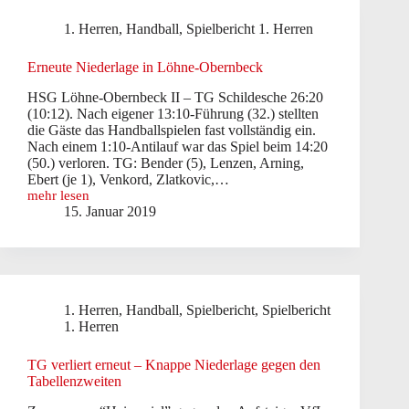
1. Herren
,
Handball
,
Spielbericht 1. Herren
Erneute Niederlage in Löhne-Obernbeck
HSG Löhne-Obernbeck II – TG Schildesche 26:20
(10:12). Nach eigener 13:10-Führung (32.) stellten
die Gäste das Handballspielen fast vollständig ein.
Nach einem 1:10-Antilauf war das Spiel beim 14:20
(50.) verloren. TG: Bender (5), Lenzen, Arning,
Ebert (je 1), Venkord, Zlatkovic,…
mehr lesen
Erneute
15. Januar 2019
Niederlage
in
Löhne-
Obernbeck
1. Herren
,
Handball
,
Spielbericht
,
Spielbericht
1. Herren
TG verliert erneut – Knappe Niederlage gegen den
Tabellenzweiten