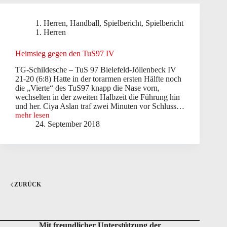
1. Herren
,
Handball
,
Spielbericht
,
Spielbericht
1. Herren
Heimsieg gegen den TuS97 IV
TG-Schildesche – TuS 97 Bielefeld-Jöllenbeck IV
21-20 (6:8) Hatte in der torarmen ersten Hälfte noch
die „Vierte“ des TuS97 knapp die Nase vorn,
wechselten in der zweiten Halbzeit die Führung hin
und her. Ciya Aslan traf zwei Minuten vor Schluss…
mehr lesen
Heimsieg
24. September 2018
gegen
den
TuS97
IV
ZURÜCK
Mit freundlicher Unterstützung der