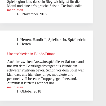
Spielbeginn klar, dass ein Sieg wichtig ist für die
Moral und eine erfolgreiche Saison. Deshalb sollte…
mehr lesen
1.
16. November 2018
Herren:
TG
Schildesche
–
TSG
Altenhagen-
1. Herren
,
Handball
,
Spielbericht
,
Spielbericht
Heepen
IV
1. Herren
Unentschieden in Bünde-Dünne
Auch im zweiten Auswärtsspiel dieser Saison stand
uns mit dem Bezirkligaabsteiger aus Bünde ein
schwerer Prüfstein bevor. Schon vor dem Spiel war
klar, dass uns hier eine junge, motivierte und
personell voll besetzte Truppe gegenüberstand.
Zumindest letzteres war bei uns…
mehr lesen
Unentschieden
1. Oktober 2018
in
Bünde-
Dünne