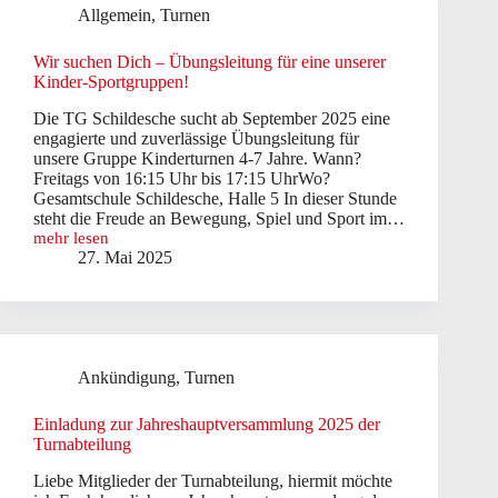
Allgemein
,
Turnen
Eltern-
Kind-
Turnen
Wir suchen Dich – Übungsleitung für eine unserer
ab
Kinder-Sportgruppen!
Januar
2026
Die TG Schildesche sucht ab September 2025 eine
gesucht!
engagierte und zuverlässige Übungsleitung für
unsere Gruppe Kinderturnen 4-7 Jahre. Wann?
Freitags von 16:15 Uhr bis 17:15 UhrWo?
Gesamtschule Schildesche, Halle 5 In dieser Stunde
steht die Freude an Bewegung, Spiel und Sport im…
mehr lesen
Wir
27. Mai 2025
suchen
Dich
–
Übungsleitung
für
eine
Ankündigung
,
Turnen
unserer
Kinder-
Sportgruppen!
Einladung zur Jahreshauptversammlung 2025 der
Turnabteilung
Liebe Mitglieder der Turnabteilung, hiermit möchte