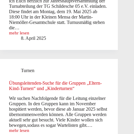
ich Euch herzlich zur Jahreshauptversammlung der
Turnabteilung der TG Schildesche 05 e.V. einladen.
Diese findet am Montag, dem 19. Mai 2025 ab
18:00 Uhr in der Kleinen Mensa der Martin-
Niemöller-Gesamtschule statt. Turnusmäßig stehen
die…
mehr lesen
Einladung
8. April 2025
zur
Jahreshauptversammlung
2025
der
Turnabteilung
Turnen
Übungsleitenden-Suche für die Gruppen „Eltern-
Kind-Turnen“ und „Kinderturnen“
Wir suchen Nachfolgende für die Leitung einzelner
Gruppen. In den Gruppen kann im November
hospitiert werden, bevor diese ab Januar 2025 selbst
übernommenwerden können. Alle Gruppen werden
aktuell sehr gut besucht. Viele Kinder wollen sich
bewegen,sodass es sogar Wartelisten gibt.…
mehr lesen
Übungsleitenden-