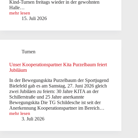
Kind-Turnen freitags wieder in der gewohnten
Halle…
mehr lesen
Reparaturarbeiten
15. Juli 2026
an
Halle
4
und
5
in
Turnen
der
Gesamtschule
abgeschlossen
Unser Kooperationspartner Kita Purzelbaum feiert
Jubiläum
In der Bewegungskita Purzelbaum der Sportjugend
Bielefeld gab es am Samstag, 27. Juni 2026 gleich
zwei Jubiläen zu feiern: 30 Jahre KITA an der
Schillerstraße und 25 Jahre anerkannte
Bewegungskita Die TG Schildesche ist seit der
Anerkennung Kooperationspartner im Bereich…
mehr lesen
Unser
3. Juli 2026
Kooperationspartner
Kita
Purzelbaum
feiert