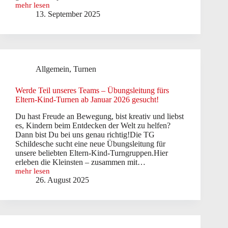
mehr lesen
Mach
13. September 2025
mit
–
Übungsleitung
für
unsere
Gruppe
Allgemein
,
Turnen
Sport
für
Erwachsene
Werde Teil unseres Teams – Übungsleitung fürs
gesucht!
Eltern-Kind-Turnen ab Januar 2026 gesucht!
Du hast Freude an Bewegung, bist kreativ und liebst
es, Kindern beim Entdecken der Welt zu helfen?
Dann bist Du bei uns genau richtig!Die TG
Schildesche sucht eine neue Übungsleitung für
unsere beliebten Eltern-Kind-Turngruppen.Hier
erleben die Kleinsten – zusammen mit…
mehr lesen
Werde
26. August 2025
Teil
unseres
Teams
–
Übungsleitung
fürs