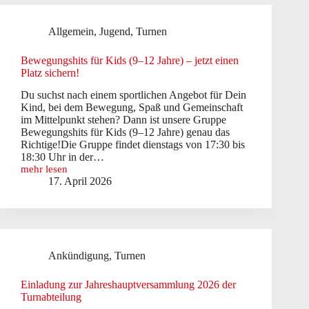
Jubiläum
Allgemein
,
Jugend
,
Turnen
Bewegungshits für Kids (9–12 Jahre) – jetzt einen
Platz sichern!
Du suchst nach einem sportlichen Angebot für Dein
Kind, bei dem Bewegung, Spaß und Gemeinschaft
im Mittelpunkt stehen? Dann ist unsere Gruppe
Bewegungshits für Kids (9–12 Jahre) genau das
Richtige!Die Gruppe findet dienstags von 17:30 bis
18:30 Uhr in der…
mehr lesen
Bewegungshits
17. April 2026
für
Kids
(9–
12
Jahre)
–
Ankündigung
,
Turnen
jetzt
einen
Platz
Einladung zur Jahreshauptversammlung 2026 der
sichern!
Turnabteilung