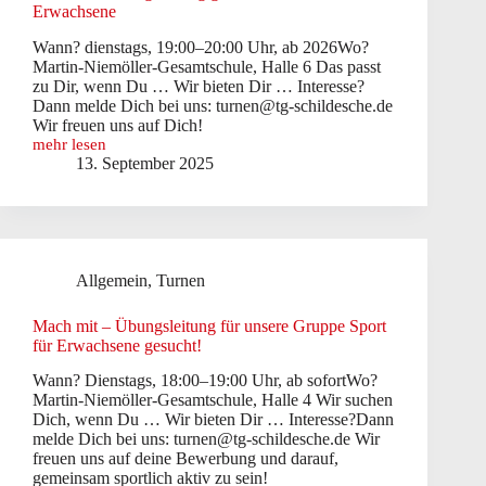
Erwachsene
Wann? dienstags, 19:00–20:00 Uhr, ab 2026Wo?
Martin-Niemöller-Gesamtschule, Halle 6 Das passt
zu Dir, wenn Du … Wir bieten Dir … Interesse?
Dann melde Dich bei uns: turnen@tg-schildesche.de
Wir freuen uns auf Dich!
mehr lesen
Sei
13. September 2025
dabei!
Übungsleitung
gesucht
für
Fitness
für
Allgemein
,
Turnen
Erwachsene
Mach mit – Übungsleitung für unsere Gruppe Sport
für Erwachsene gesucht!
Wann? Dienstags, 18:00–19:00 Uhr, ab sofortWo?
Martin-Niemöller-Gesamtschule, Halle 4 Wir suchen
Dich, wenn Du … Wir bieten Dir … Interesse?Dann
melde Dich bei uns: turnen@tg-schildesche.de Wir
freuen uns auf deine Bewerbung und darauf,
gemeinsam sportlich aktiv zu sein!