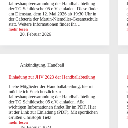
Jahreshauptversammlung der Handballabteilung
der TG Schildesche 05 e.V. einladen. Diese findet
am Dienstag, dem 12. Mai 2026 ab 19:30 Uhr in
der Cafeteria der Martin-Niemöller-Gesamtschule
statt. Weitere Informationen findet Ihr…
mehr lesen
Einladung
20. Februar 2026
zur
Jahreshauptversammlung
2026
der
Handballabteilung
Ankündigung
,
Handball
Einladung zur JHV 2023 der Handballabteilung
Liebe Mitglieder der Handballabteilung, hiermit
möchte ich Euch herzlich zur
Jahreshauptversammlung der Handballabteilung
der TG Schildesche 05 e.V. einladen. Alle
wichtigen Informationen findet Ihr im PDF. Hier
ist der Link zur Einladung (PDF). Mit sportlichen
Grüßen Christoph Tietz
mehr lesen
Einladung
19. Februar 2023