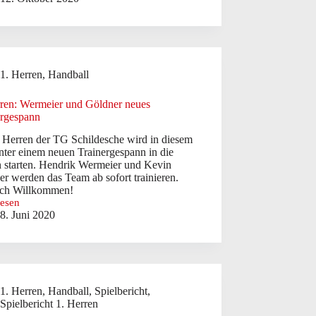
:
rlage
tsspiel
1. Herren
,
Handball
rren: Wermeier und Göldner neues
ergespann
. Herren der TG Schildesche wird in diesem
nter einem neuen Trainergespann in die
n starten. Hendrik Wermeier und Kevin
r werden das Team ab sofort trainieren.
ich Willkommen!
lesen
8. Juni 2020
:
ier
er
ergespann
1. Herren
,
Handball
,
Spielbericht
,
Spielbericht 1. Herren