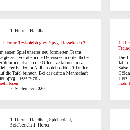
Sieg
Herren
im
Niede
Spiel
im
gegn
Auswär
TSG
gegen
A-
TuRa
H
1. Herren
,
Handball
II
1. Herren: Testspielsieg vs. Spvg. Hesselteich 3
1. He
Train
Im ersten Spiel unseres neu formierten Teams
zeigte sich vor allem die Defensive in ordentlicher
Die 1
Frühform und auch die Offensive konnte trotz
Jahr u
kleinerer Fehler im Aufbauspiel solide 29 Treffer
Saiso
auf die Tafel bringen. Bei der dritten Mannschaft
Göldne
der Spvg Hesselteich…
Herzl
mehr lesen
mehr 
1.
1.
7. September 2020
Herren:
Herren
Testspielsieg
Werme
vs.
und
Spvg.
Göldn
Hesselteich
neues
3
Train
1. Herren
,
Handball
,
Spielbericht
,
Spielbericht 1. Herren