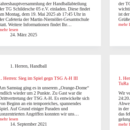
Jahreshauptversammlung der Handballabteilung
der TG
der TG Schildesche 05 e.V. einladen. Diese findet
wichti
am Montag, dem 19. Mai 2025 ab 17:45 Uhr in
ist de
der Cafeteria der Martin-Niemöller-Gesamtschule
Grüße
statt. Weitere Informationen findet Ihr…
mehr 
Einla
mehr lesen
zur
Einladung
24. März 2025
JHV
zur
2024
Jahreshauptversammlung
der
2025
Handba
der
Handballabteilung
1. Herren
,
Handball
1. Herren: Sieg im Spiel gegn TSG A-H III
1. He
TuRa
Am Samstag ging es in unserem „Orange-Dome“
endlich wieder um 2 Punkte. Zu Gast war die
Wir ve
Drittvertretung der TSG A-H. Es entwickelte sich
24:20.
von Beginn an ein temporeiches, spannendes
Abwehr
Spiel. Auf Grund einiger Paraden und
in der
konzentrierten Angriffen konnten wir uns…
das fe
mehr lesen
gelu
1.
14. September 2021
mehr 
Herren:
1.