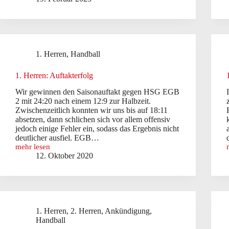
zur
JHV
2023
der
Handballabteilung
1. Herren
,
Handball
I
1. Herren: Auftakterfolg
Wir gewinnen den Saisonauftakt gegen HSG EGB
2 mit 24:20 nach einem 12:9 zur Halbzeit.
Zwischenzeitlich konnten wir uns bis auf 18:11
absetzen, dann schlichen sich vor allem offensiv
jedoch einige Fehler ein, sodass das Ergebnis nicht
deutlicher ausfiel. EGB…
mehr lesen
1.
12. Oktober 2020
Herren:
Auftakterfolg
1. Herren
,
2. Herren
,
Ankündigung
,
Handball