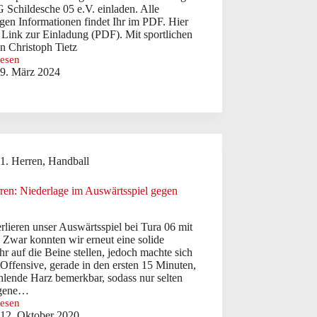
 Schildesche 05 e.V. einladen. Alle
gen Informationen findet Ihr im PDF. Hier
r Link zur Einladung (PDF). Mit sportlichen
n Christoph Tietz
lesen
dung
9. März 2024
llabteilung
1. Herren
,
Handball
rren: Niederlage im Auswärtsspiel gegen
rlieren unser Auswärtsspiel bei Tura 06 mit
 Zwar konnten wir erneut eine solide
 auf die Beine stellen, jedoch machte sich
 Offensive, gerade in den ersten 15 Minuten,
hlende Harz bemerkbar, sodass nur selten
ngene…
lesen
12. Oktober 2020