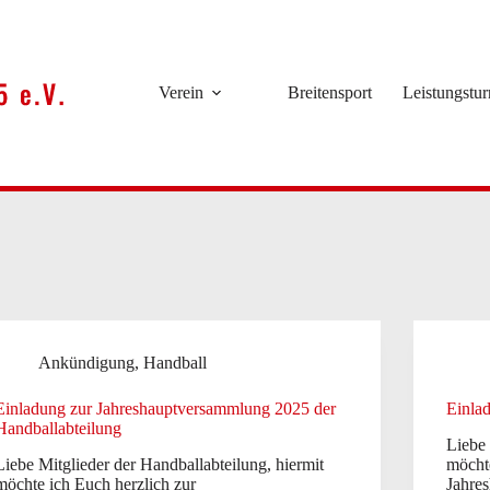
Verein
Breitensport
Leistungstu
Ankündigung
,
Handball
Einladung zur Jahreshauptversammlung 2025 der
Einla
Handballabteilung
Liebe 
Liebe Mitglieder der Handballabteilung, hiermit
möchte
möchte ich Euch herzlich zur
Jahre