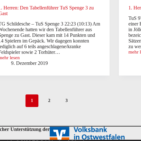
1. Herren: Den Tabellenführer TuS Spenge 3 zu
1. He
Gast
TuS 9
TG Schildesche – TuS Spenge 3 22:23 (10:13) Am
einer 
Wochenende hatten wir den Tabellenführer aus
in Jöl
Spenge zu Gast. Dieser kam mit 14 Punkten und
bezeic
14 Spielern im Gepäck. Wir dagegen konnten
Sätzen
lediglich auf 6 teils angeschlagene/kranke
zu we
Feldspieler sowie 2 Torhüter…
mehr 
1.
mehr lesen
Herren
1.
9. Dezember 2019
Totala
Herren:
im
Den
Derby
Tabellenführer
gegen
TuS
TuS
Spenge
97
3
V
zu
1
2
3
Gast
icher Unterstützung der