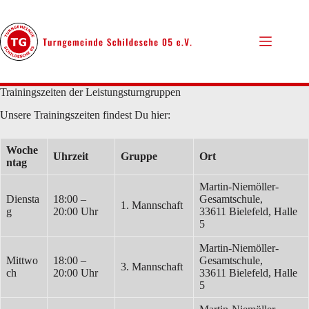
Zum
Inhalt
springen
Trainingszeiten der Leistungsturngruppen
Unsere Trainingszeiten findest Du hier:
Woche
Uhrzeit
Gruppe
Ort
ntag
Martin-Niemöller-
Diensta
18:00 –
Gesamtschule,
1. Mannschaft
g
20:00 Uhr
33611 Bielefeld, Halle
5
Martin-Niemöller-
Mittwo
18:00 –
Gesamtschule,
3. Mannschaft
ch
20:00 Uhr
33611 Bielefeld, Halle
5