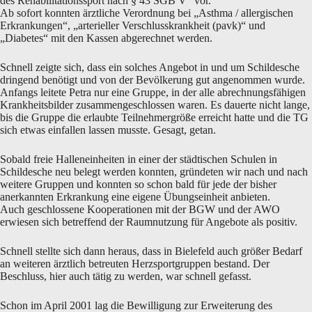
des Rehabilitationssport nach § 43 SGB V“ vor.
Ab sofort konnten ärztliche Verordnung bei „Asthma / allergischen
Erkrankungen“, „arterieller Verschlusskrankheit (pavk)“ und
„Diabetes“ mit den Kassen abgerechnet werden.
Schnell zeigte sich, dass ein solches Angebot in und um Schildesche
dringend benötigt und von der Bevölkerung gut angenommen wurde.
Anfangs leitete Petra nur eine Gruppe, in der alle abrechnungsfähigen
Krankheitsbilder zusammengeschlossen waren. Es dauerte nicht lange,
bis die Gruppe die erlaubte Teilnehmergröße erreicht hatte und die TG
sich etwas einfallen lassen musste. Gesagt, getan.
Sobald freie Halleneinheiten in einer der städtischen Schulen in
Schildesche neu belegt werden konnten, gründeten wir nach und nach
weitere Gruppen und konnten so schon bald für jede der bisher
anerkannten Erkrankung eine eigene Übungseinheit anbieten.
Auch geschlossene Kooperationen mit der BGW und der AWO
erwiesen sich betreffend der Raumnutzung für Angebote als positiv.
Schnell stellte sich dann heraus, dass in Bielefeld auch größer Bedarf
an weiteren ärztlich betreuten Herzsportgruppen bestand. Der
Beschluss, hier auch tätig zu werden, war schnell gefasst.
Schon im April 2001 lag die Bewilligung zur Erweiterung des