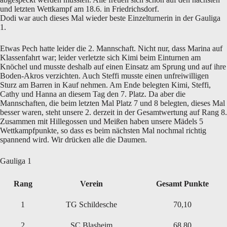
und letzten Wettkampf am 18.6. in Friedrichsdorf.
Dodi war auch dieses Mal wieder beste Einzelturnerin in der Gauliga
1.
Etwas Pech hatte leider die 2. Mannschaft. Nicht nur, dass Marina auf
Klassenfahrt war; leider verletzte sich Kimi beim Einturnen am
Knöchel und musste deshalb auf einen Einsatz am Sprung und auf ihre
Boden-Akros verzichten. Auch Steffi musste einen unfreiwilligen
Sturz am Barren in Kauf nehmen. Am Ende belegten Kimi, Steffi,
Cathy und Hanna an diesem Tag den 7. Platz. Da aber die
Mannschaften, die beim letzten Mal Platz 7 und 8 belegten, dieses Mal
besser waren, steht unsere 2. derzeit in der Gesamtwertung auf Rang 8.
Zusammen mit Hillegossen und Meißen haben unsere Mädels 5
Wettkampfpunkte, so dass es beim nächsten Mal nochmal richtig
spannend wird. Wir drücken alle die Daumen.
Gauliga 1
Rang
Verein
Gesamt Punkte
1
TG Schildesche
70,10
2
SC Blasheim
68,80