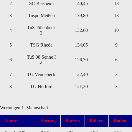
2
SC Blasheim
140,45
13
3
Tuspo Meißen
139,80
13
TuS Jöllenbeck
4
132,60
10
2
5
TSG Rheda
134,05
9
TuS 08 Senne I
6
126,30
6
2
7
TG Vennebeck
122,40
3
8
TG Herford
121,20
3
Wertungen 1. Mannschaft
Name
Sprung
Barren
Balken
Boden