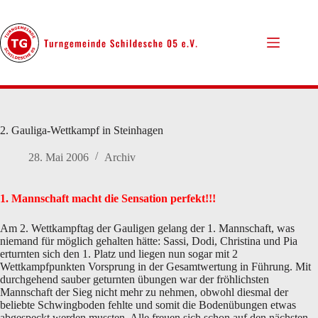
Zum
Inhalt
springen
2. Gauliga-Wettkampf in Steinhagen
28. Mai 2006
Archiv
1. Mannschaft macht die Sensation perfekt!!!
Am 2. Wettkampftag der Gauligen gelang der 1. Mannschaft, was
niemand für möglich gehalten hätte: Sassi, Dodi, Christina und Pia
erturnten sich den 1. Platz und liegen nun sogar mit 2
Wettkampfpunkten Vorsprung in der Gesamtwertung in Führung. Mit
durchgehend sauber geturnten übungen war der fröhlichsten
Mannschaft der Sieg nicht mehr zu nehmen, obwohl diesmal der
beliebte Schwingboden fehlte und somit die Bodenübungen etwas
abgespeckt werden mussten. Alle freuen sich schon auf den nächsten