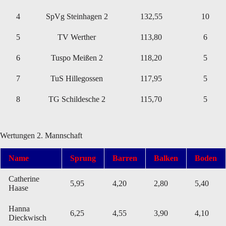
4
SpVg Steinhagen 2
132,55
10
5
TV Werther
113,80
6
6
Tuspo Meißen 2
118,20
5
7
TuS Hillegossen
117,95
5
8
TG Schildesche 2
115,70
5
Wertungen 2. Mannschaft
Name
Sprung
Barren
Balken
Boden
Catherine
5,95
4,20
2,80
5,40
Haase
Hanna
6,25
4,55
3,90
4,10
Dieckwisch