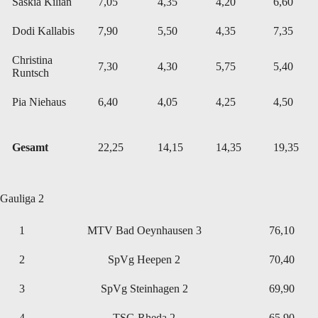
Saskia Kilian
7,05
4,35
4,20
6,60
Dodi Kallabis
7,90
5,50
4,35
7,35
Christina
7,30
4,30
5,75
5,40
Runtsch
Pia Niehaus
6,40
4,05
4,25
4,50
Gesamt
22,25
14,15
14,35
19,35
Gauliga 2
1
MTV Bad Oeynhausen 3
76,10
2
SpVg Heepen 2
70,40
3
SpVg Steinhagen 2
69,90
4
TSG Rheda 2
65,90