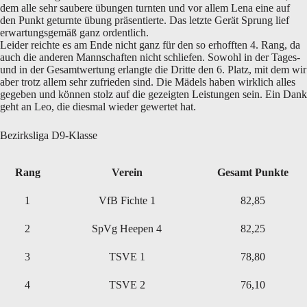
dem alle sehr saubere übungen turnten und vor allem Lena eine auf
den Punkt geturnte übung präsentierte. Das letzte Gerät Sprung lief
erwartungsgemäß ganz ordentlich.
Leider reichte es am Ende nicht ganz für den so erhofften 4. Rang, da
auch die anderen Mannschaften nicht schliefen. Sowohl in der Tages-
und in der Gesamtwertung erlangte die Dritte den 6. Platz, mit dem wir
aber trotz allem sehr zufrieden sind. Die Mädels haben wirklich alles
gegeben und können stolz auf die gezeigten Leistungen sein. Ein Dank
geht an Leo, die diesmal wieder gewertet hat.
Bezirksliga D9-Klasse
Rang
Verein
Gesamt Punkte
1
VfB Fichte 1
82,85
2
SpVg Heepen 4
82,25
3
TSVE 1
78,80
4
TSVE 2
76,10