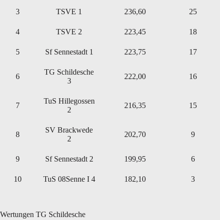
3
TSVE 1
236,60
25
4
TSVE 2
223,45
18
5
Sf Sennestadt 1
223,75
17
TG Schildesche
6
222,00
16
3
TuS Hillegossen
7
216,35
15
2
SV Brackwede
8
202,70
9
2
9
Sf Sennestadt 2
199,95
6
10
TuS 08Senne I 4
182,10
3
Wertungen TG Schildesche