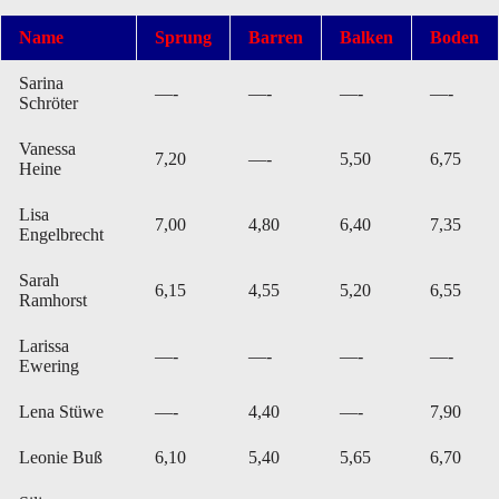
Name
Sprung
Barren
Balken
Boden
Sarina
—-
—-
—-
—-
Schröter
Vanessa
7,20
—-
5,50
6,75
Heine
Lisa
7,00
4,80
6,40
7,35
Engelbrecht
Sarah
6,15
4,55
5,20
6,55
Ramhorst
Larissa
—-
—-
—-
—-
Ewering
Lena Stüwe
—-
4,40
—-
7,90
Leonie Buß
6,10
5,40
5,65
6,70