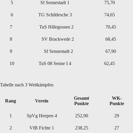
5
Sf Sennestadt 1
75,70
6
TG Schildesche 3
74,65
7
TuS Hillegossen 2
70,45
8
SV Brackwede 2
68,45
9
Sf Sennestadt 2
67,90
10
TuS 08 Senne I 4
62,45
Tabelle nach 3 Wettkämpfen
Gesamt
WK-
Rang
Verein
Punkte
Punkte
1
SpVg Heepen 4
252,90
29
2
VfB Fichte 1
238,25
27