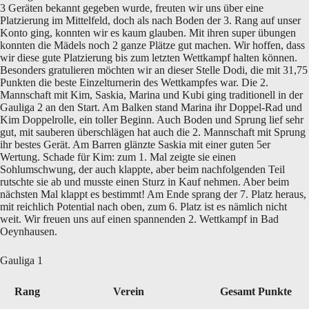
3 Geräten bekannt gegeben wurde, freuten wir uns über eine
Platzierung im Mittelfeld, doch als nach Boden der 3. Rang auf unser
Konto ging, konnten wir es kaum glauben. Mit ihren super übungen
konnten die Mädels noch 2 ganze Plätze gut machen. Wir hoffen, dass
wir diese gute Platzierung bis zum letzten Wettkampf halten können.
Besonders gratulieren möchten wir an dieser Stelle Dodi, die mit 31,75
Punkten die beste Einzelturnerin des Wettkampfes war. Die 2.
Mannschaft mit Kim, Saskia, Marina und Kubi ging traditionell in der
Gauliga 2 an den Start. Am Balken stand Marina ihr Doppel-Rad und
Kim Doppelrolle, ein toller Beginn. Auch Boden und Sprung lief sehr
gut, mit sauberen überschlägen hat auch die 2. Mannschaft mit Sprung
ihr bestes Gerät. Am Barren glänzte Saskia mit einer guten 5er
Wertung. Schade für Kim: zum 1. Mal zeigte sie einen
Sohlumschwung, der auch klappte, aber beim nachfolgenden Teil
rutschte sie ab und musste einen Sturz in Kauf nehmen. Aber beim
nächsten Mal klappt es bestimmt! Am Ende sprang der 7. Platz heraus,
mit reichlich Potential nach oben, zum 6. Platz ist es nämlich nicht
weit. Wir freuen uns auf einen spannenden 2. Wettkampf in Bad
Oeynhausen.
Gauliga 1
Rang
Verein
Gesamt Punkte