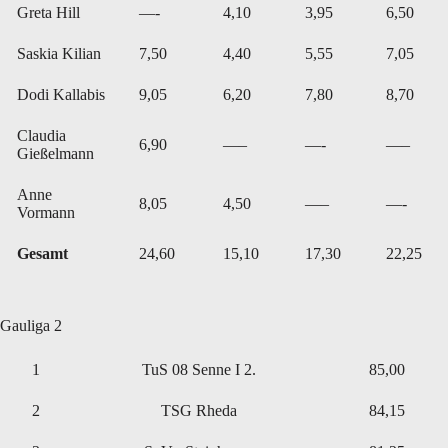
Greta Hill
—-
4,10
3,95
6,50
Saskia Kilian
7,50
4,40
5,55
7,05
Dodi Kallabis
9,05
6,20
7,80
8,70
Claudia
6,90
—–
—-
—–
Gießelmann
Anne
8,05
4,50
—–
—-
Vormann
Gesamt
24,60
15,10
17,30
22,25
Gauliga 2
1
TuS 08 Senne I 2.
85,00
2
TSG Rheda
84,15