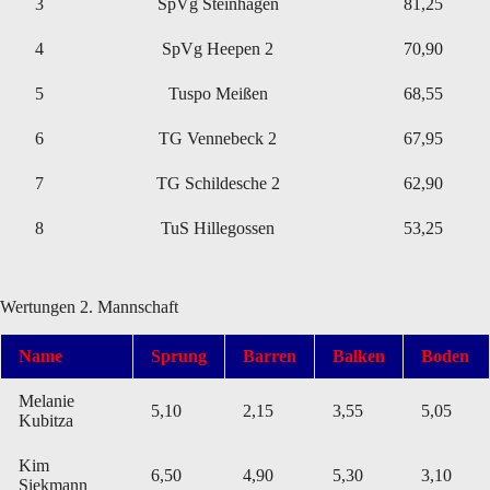
3
SpVg Steinhagen
81,25
4
SpVg Heepen 2
70,90
5
Tuspo Meißen
68,55
6
TG Vennebeck 2
67,95
7
TG Schildesche 2
62,90
8
TuS Hillegossen
53,25
Wertungen 2. Mannschaft
Name
Sprung
Barren
Balken
Boden
Melanie
5,10
2,15
3,55
5,05
Kubitza
Kim
6,50
4,90
5,30
3,10
Siekmann