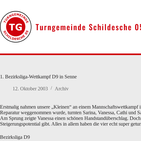
Zum
Inhalt
springen
1. Bezirksliga-Wettkampf D9 in Senne
12. Oktober 2003
Archiv
Erstmalig nahmen unsere „Kleinen“ an einem Mannschaftswettkampf in d
Reparatur weggenommen wurde, turnten Sarina, Vanessa, Cathi und Sara
Am Sprung zeigte Vanessa einen schönen Handstandüberschlag. Doch d
Steigerungspotential gibt. Alles in allem haben die vier echt super getu
Bezirksliga D9