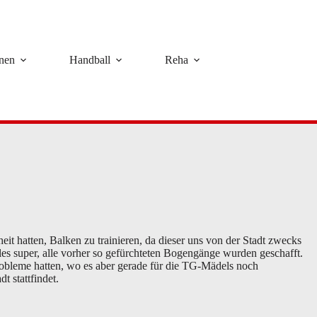
rnen
Handball
Reha
t hatten, Balken zu trainieren, da dieser uns von der Stadt zwecks
s super, alle vorher so gefürchteten Bogengänge wurden geschafft.
obleme hatten, wo es aber gerade für die TG-Mädels noch
t stattfindet.