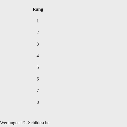
Rang
1
2
3
4
5
6
7
8
Wertungen TG Schildesche