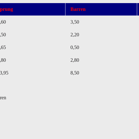
prung
Barren
,60
3,50
,50
2,20
,65
0,50
,80
2,80
3,95
8,50
eren