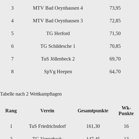
3
MTV Bad Oeynhausen 4
73,95
4
MTV Bad Oeynhausen 3
72,85
5
TG Herford
71,50
6
TG Schildesche 1
70,85
7
TuS Jöllenbeck 2
69,70
8
SpVg Heepen
64,70
Tabelle nach 2 Wettkampftagen
Wk-
Rang
Verein
Gesamtpunkte
Punkte
1
TuS Friedrichsdorf
161,30
16
2
TG Vennebeck
147,45
13