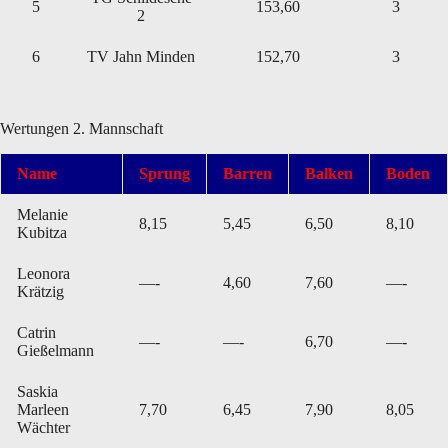
5
153,60
3
2
6
TV Jahn Minden
152,70
3
Wertungen 2. Mannschaft
Name
Sprung
Barren
Balken
Boden
Melanie
8,15
5,45
6,50
8,10
Kubitza
Leonora
—-
4,60
7,60
—-
Krätzig
Catrin
—-
—-
6,70
—-
Gießelmann
Saskia
Marleen
7,70
6,45
7,90
8,05
Wächter