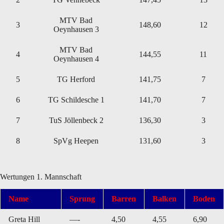
MTV Bad
3
148,60
12
Oeynhausen 3
MTV Bad
4
144,55
11
Oeynhausen 4
5
TG Herford
141,75
7
6
TG Schildesche 1
141,70
7
7
TuS Jöllenbeck 2
136,30
3
8
SpVg Heepen
131,60
3
Wertungen 1. Mannschaft
Name
Sprung
Barren
Balken
Boden
Greta Hill
—-
4,50
4,55
6,90