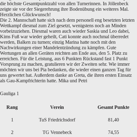
die höchste Gesamtpunktzahl von allen Turnerinnen. In Jöllenbeck
zeigte sie vor der Siegerehrung ihre Bodenübung ein weiteres Mal.
Herzlichen Glückwunsch!
Die 2. Mannschaft hatte sich nach dem personell eng besetzten letzten
Wettkampf diesmal zum Ziel gesetzt, wenigstens noch an Minden
vorbeizuziehen. Diesmal waren auch wieder Saskia und Leo dabei,
Kims Fuß war wieder geheilt, Cati konnte auch nochmal überredet
werden, Balken zu turnen; einzig Marina hatte noch mit den
Nachwirkungen einer Mandelentzündung zu kämpfen. Gute
Wertungen an allen Geräten reichten am Ende aus, den 5. Platz zu
erreichen. Für die Leistung, aus 6 Punkten Rückstand fast 1 Punkt
Vorsprung zu machen, gratulieren wir der Zweiten sehr. Wie immer
möchten wir uns bei Pia bedanken, die wieder einen ganzen Tag für
uns gewertet hat. Außerdem danke an Greta, die ihren ersten Einsatz
als Gau-Kampfrichterin hatte. Mika und Petri
Gauliga 1
Rang
Verein
Gesamt Punkte
1
TuS Friedrichsdorf
81,40
2
TG Vennebeck
74,55