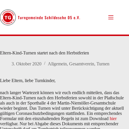
Zum
Inhalt
springen
Eltern-Kind-Turnen startet nach den Herbstferien
3. Oktober 2020
Allgemein
,
Gesamtverein
,
Turnen
Liebe Eltern, liebe Turnkinder,
nach langer Wartezeit können wir euch endlich mitteilen, dass das
Eltern-Kind-Turnen nach den Herbstferien sowohl in der Plaßschule
als auch in der Sporthalle 4 der Martin-Niemöller-Gesamtschule
wieder beginnt. Das Turnen wird unter Berücksichtigung der aktuell
gültigen Coronaschutzbedingungen stattfinden. Ein entsprechendes
Formular mit den einzuhaltenden Regeln ist zum Download
hier
verfügbar. Nur bei Abgabe dieses Dokuments mit entsprechender
Unterschrift darf am Turnbetrieb teilgenommen werden.