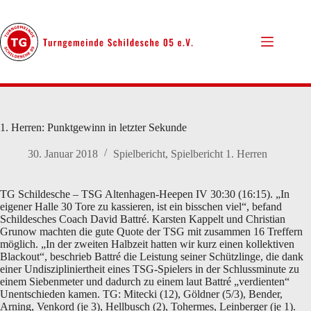
Zum
Inhalt
springen
1. Herren: Punktgewinn in letzter Sekunde
30. Januar 2018
Spielbericht
,
Spielbericht 1. Herren
TG Schildesche – TSG Altenhagen-Heepen IV 30:30 (16:15). „In
eigener Halle 30 Tore zu kassieren, ist ein bisschen viel“, befand
Schildesches Coach David Battré. Karsten Kappelt und Christian
Grunow machten die gute Quote der TSG mit zusammen 16 Treffern
möglich. „In der zweiten Halbzeit hatten wir kurz einen kollektiven
Blackout“, beschrieb Battré die Leistung seiner Schützlinge, die dank
einer Undiszipliniertheit eines TSG-Spielers in der Schlussminute zu
einem Siebenmeter und dadurch zu einem laut Battré „verdienten“
Unentschieden kamen. TG: Mitecki (12), Göldner (5/3), Bender,
Arning, Venkord (je 3), Hellbusch (2), Tohermes, Leinberger (je 1).