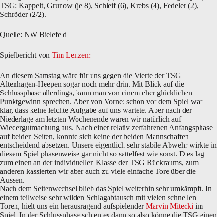
TSG: Kappelt, Grunow (je 8), Schleif (6), Krebs (4), Fedeler (2),
Schröder (2/2).
Quelle: NW Bielefeld
Spielbericht von
Tim Lenzen:
An diesem Samstag wäre für uns gegen die Vierte der TSG
Altenhagen-Heepen sogar noch mehr drin. Mit Blick auf die
Schlussphase allerdings, kann man von einem eher glücklichen
Punktgewinn sprechen. Aber von Vorne: schon vor dem Spiel war
klar, dass keine leichte Aufgabe auf uns wartete. Aber nach der
Niederlage am letzten Wochenende waren wir natürlich auf
Wiedergutmachung aus. Nach einer relativ zerfahrenen Anfangsphase
auf beiden Seiten, konnte sich keine der beiden Mannschaften
entscheidend absetzen. Unsere eigentlich sehr stabile Abwehr wirkte in
diesem Spiel phasenweise gar nicht so sattelfest wie sonst. Dies lag
zum einen an der individuellen Klasse der TSG Rückraums, zum
anderen kassierten wir aber auch zu viele einfache Tore über die
Aussen.
Nach dem Seitenwechsel blieb das Spiel weiterhin sehr umkämpft. In
einem teilweise sehr wilden Schlagabtausch mit vielen schnellen
Toren, hielt uns ein herausragend aufspielender
Marvin Mitecki
im
Spiel. In der Schlussphase schien es dann so also könne die TSG einen