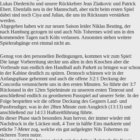
Lukas Diederichs und unsere Rückkehrer Jean Zlatkovic und Patrick
Ebert. Ebenfalls neu in der Mannschaft, aber nicht beim ersten Spiel
dabei sind noch Ciya und Julian, die uns im Rückraum verstärken
werden.
Abgegeben haben wir zur neuen Saison leider Niklas Beuting, der
nach Hamburg gezogen ist und auch Nils Tohermes wird uns in den
kommenden Tagen nach Köln verlassen. Ansonsten stehen weitere
Spielerabgänge erst einmal nicht an.
Genug von den personellen Bedingungen, kommen wir zum Spiel:
Die lange Vorbereitung steckte uns allen in den Knochen aber die
Vorfreude nun endlich den Handball aufs Parkett zu bringen war schon
in der Kabine deutlich zu spüren. Dennoch schienen wir in der
Anfangsphase gehemmt und auch die offene 3:2:1 Deckung der
Concordia verunsicherte uns in den ersten Minuten. So führte der 3:7
Rückstand in der 12ten Spielminute zu unserem ersten Timeout und
anschließend endlich zu geordnetem Passspiel auf unserer Seite. In der
Folge bespielten wir die offene Deckung des Gegners Lauf- und
Passfreudiger, was in der 28ten Minute zum Ausgleich (13:13) und
anschließend zur 14:13 Halbzeitführung führte.
In dieser Phase stach besonders Jean hervor, der immer wieder mit
Nachdruck in die Lücken stoß, 4 Tore in hälfte Eins markierte und
etliche 7-Meter zog, welche ein gut aufgelegter Nils Tohermes zu
sicheren Toren nutze.