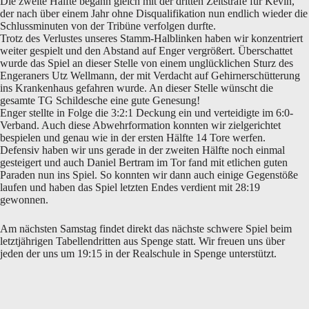
Die zweite Hälfte begann gleich mit der dritten Zeitstrafe für Kevin,
der nach über einem Jahr ohne Disqualifikation nun endlich wieder die
Schlussminuten von der Tribüne verfolgen durfte.
Trotz des Verlustes unseres Stamm-Halblinken haben wir konzentriert
weiter gespielt und den Abstand auf Enger vergrößert. Überschattet
wurde das Spiel an dieser Stelle von einem unglücklichen Sturz des
Engeraners Utz Wellmann, der mit Verdacht auf Gehirnerschütterung
ins Krankenhaus gefahren wurde. An dieser Stelle wünscht die
gesamte TG Schildesche eine gute Genesung!
Enger stellte in Folge die 3:2:1 Deckung ein und verteidigte im 6:0-
Verband. Auch diese Abwehrformation konnten wir zielgerichtet
bespielen und genau wie in der ersten Hälfte 14 Tore werfen.
Defensiv haben wir uns gerade in der zweiten Hälfte noch einmal
gesteigert und auch Daniel Bertram im Tor fand mit etlichen guten
Paraden nun ins Spiel. So konnten wir dann auch einige Gegenstöße
laufen und haben das Spiel letzten Endes verdient mit 28:19
gewonnen.
Am nächsten Samstag findet direkt das nächste schwere Spiel beim
letztjährigen Tabellendritten aus Spenge statt. Wir freuen uns über
jeden der uns um 19:15 in der Realschule in Spenge unterstützt.