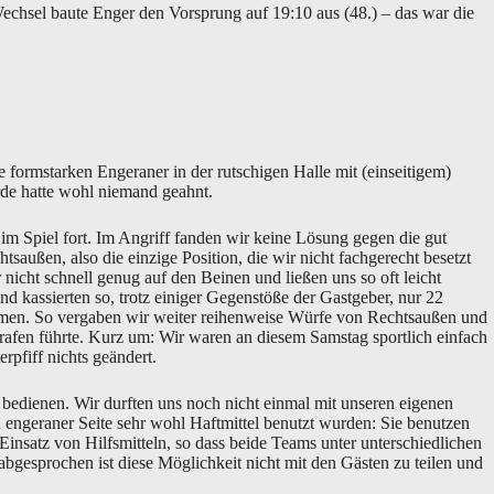
chsel baute Enger den Vorsprung auf 19:10 aus (48.) – das war die
 formstarken Engeraner in der rutschigen Halle mit (einseitigem)
rde hatte wohl niemand geahnt.
 im Spiel fort. Im Angriff fanden wir keine Lösung gegen die gut
außen, also die einzige Position, die wir nicht fachgerecht besetzt
nicht schnell genug auf den Beinen und ließen uns so oft leicht
d kassierten so, trotz einiger Gegenstöße der Gastgeber, nur 22
mmen. So vergaben wir weiter reihenweise Würfe von Rechtsaußen und
rafen führte. Kurz um: Wir waren an diesem Samstag sportlich einfach
rpfiff nichts geändert.
u bedienen. Wir durften uns noch nicht einmal mit unseren eigenen
n engeraner Seite sehr wohl Haftmittel benutzt wurden: Sie benutzen
 Einsatz von Hilfsmitteln, so dass beide Teams unter unterschiedlichen
bgesprochen ist diese Möglichkeit nicht mit den Gästen zu teilen und