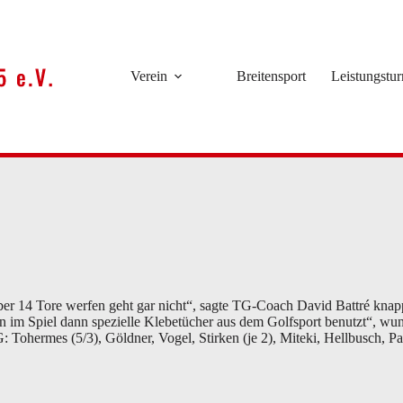
Verein
Breitensport
Leistungstu
 14 Tore werfen geht gar nicht“, sagte TG-Coach David Battré knapp.
im Spiel dann spezielle Klebetücher aus dem Golfsport benutzt“, wunde
Tohermes (5/3), Göldner, Vogel, Stirken (je 2), Miteki, Hellbusch, Pal