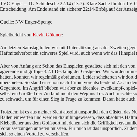
TVC Enger – TG Schildesche 22:14 (13:7). Klare Sache für den TV Con
Entscheidung. Am Ende stand ein sicherer 22:14-Erfolg auf der Anzeig
Quelle: NW Enger-Spenge
Spielbericht von
Kevin Göldner
:
Am letzten Samstag traten wir mit Unterstützung aus der Zweiten gegen
Haftmittelverbot ein schweres Spiel wird, auch wenn wir das Hinspiel
Aber von Anfang an: Schon das Einspielen gestaltete sich mit den von 
agierende und griffige 3:2:1 Deckung der Gastgeber. Wir wurden immer w
hatten, konnten wir regelmäßig abräumen. Leider scheiterten wir dort 
überspielen. So stand es schon nach 15min vorentscheidend 7:2. In dem
Gegentore. Im Angriff blieben wir aber zu ideenlos, zweikampf-, sp
selbst ein Großteil der 7m fand nicht den Weg ins Tor. Auch mischte 
zu schwach, um für einen Sieg in Frage zu kommen. Daran hätte auch da
Trotzdem ist es aus meiner Sicht absolut unsportlich den Gästen das Nu
Bällen einwerfen und werden drauf hingewiesen, dass absolutes Haftmit
Klebetücher aus dem Golfsport mit denen sich die Griffigkeit erstaunlic
Voraussetzungen antreten mussten. Für mich ist das unsportlich. Zude
sich so einen Vorteil zu verschaffen.