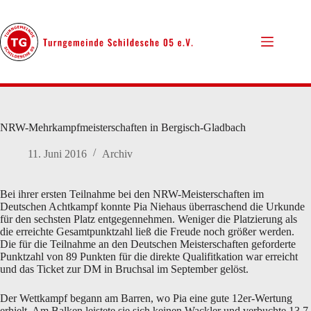
Zum
Inhalt
springen
NRW-Mehrkampfmeisterschaften in Bergisch-Gladbach
11. Juni 2016
Archiv
Bei ihrer ersten Teilnahme bei den NRW-Meisterschaften im
Deutschen Achtkampf konnte Pia Niehaus überraschend die Urkunde
für den sechsten Platz entgegennehmen. Weniger die Platzierung als
die erreichte Gesamtpunktzahl ließ die Freude noch größer werden.
Die für die Teilnahme an den Deutschen Meisterschaften geforderte
Punktzahl von 89 Punkten für die direkte Qualifitkation war erreicht
und das Ticket zur DM in Bruchsal im September gelöst.
Der Wettkampf begann am Barren, wo Pia eine gute 12er-Wertung
erhielt. Am Balken leistete sie sich keinen Wackler und verbuchte 13,7