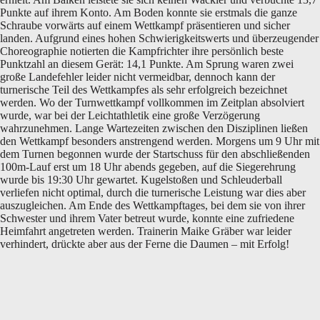
Punkte auf ihrem Konto. Am Boden konnte sie erstmals die ganze
Schraube vorwärts auf einem Wettkampf präsentieren und sicher
landen. Aufgrund eines hohen Schwierigkeitswerts und überzeugender
Choreographie notierten die Kampfrichter ihre persönlich beste
Punktzahl an diesem Gerät: 14,1 Punkte. Am Sprung waren zwei
große Landefehler leider nicht vermeidbar, dennoch kann der
turnerische Teil des Wettkampfes als sehr erfolgreich bezeichnet
werden. Wo der Turnwettkampf vollkommen im Zeitplan absolviert
wurde, war bei der Leichtathletik eine große Verzögerung
wahrzunehmen. Lange Wartezeiten zwischen den Disziplinen ließen
den Wettkampf besonders anstrengend werden. Morgens um 9 Uhr mit
dem Turnen begonnen wurde der Startschuss für den abschließenden
100m-Lauf erst um 18 Uhr abends gegeben, auf die Siegerehrung
wurde bis 19:30 Uhr gewartet. Kugelstoßen und Schleuderball
verliefen nicht optimal, durch die turnerische Leistung war dies aber
auszugleichen. Am Ende des Wettkampftages, bei dem sie von ihrer
Schwester und ihrem Vater betreut wurde, konnte eine zufriedene
Heimfahrt angetreten werden. Trainerin Maike Gräber war leider
verhindert, drückte aber aus der Ferne die Daumen – mit Erfolg!