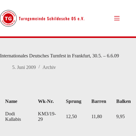
Zum
Inhalt
springen
Internationales Deutsches Turnfest in Frankfurt, 30.5. – 6.6.09
5. Juni 2009
Archiv
Name
Wk-Nr.
Sprung
Barren
Balken
Dodi
KM3/19-
12,50
11,80
9,95
Kallabis
29