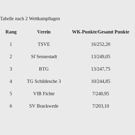
Tabelle nach 2 Wettkampftagen
Rang
Verein
WK-Punkte/Gesamt Punkte
1
TSVE
16/252,20
2
Sf Sennestadt
13/249,05
3
BTG
13/247,75
4
TG Schildesche 3
10/244,85
5
VfB Fichte
7/240,95
6
SV Brackwede
7/203,10