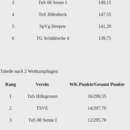
3
TuS 08 Senne I
149,15
4
TuS Jöllenbeck
147,55
5
SpVg Heepen
141,20
6
TG Schildesche 4
139,75
Tabelle nach 2 Wettkampftagen
Rang
Verein
WK-Punkte/Gesamt Punkte
1
TuS Hillegossen
16/299,55
2
TSVE
14/297,70
3
TuS 08 Senne I
12/295,70