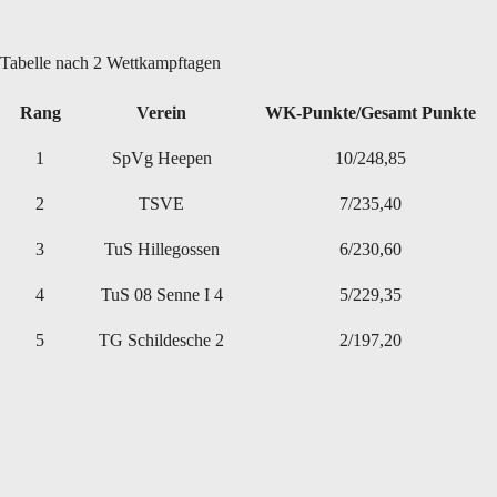
Tabelle nach 2 Wettkampftagen
Rang
Verein
WK-Punkte/Gesamt Punkte
1
SpVg Heepen
10/248,85
2
TSVE
7/235,40
3
TuS Hillegossen
6/230,60
4
TuS 08 Senne I 4
5/229,35
5
TG Schildesche 2
2/197,20