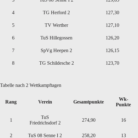
4
TG Herford 2
127,30
5
TV Werther
127,10
6
TuS Hillegossen
126,20
7
SpVg Heepen 2
126,15
8
TG Schildesche 2
123,70
Tabelle nach 2 Wettkampftagen
Wk-
Rang
Verein
Gesamtpunkte
Punkte
TuS
1
274,90
16
Friedrichsdorf 2
2
TuS 08 Senne I 2
258,20
13