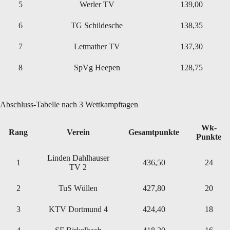
5
Werler TV
139,00
6
TG Schildesche
138,35
7
Letmather TV
137,30
8
SpVg Heepen
128,75
Abschluss-Tabelle nach 3 Wettkampftagen
Wk-
Rang
Verein
Gesamtpunkte
Punkte
Linden Dahlhauser
1
436,50
24
TV 2
2
TuS Wüllen
427,80
20
3
KTV Dortmund 4
424,40
18