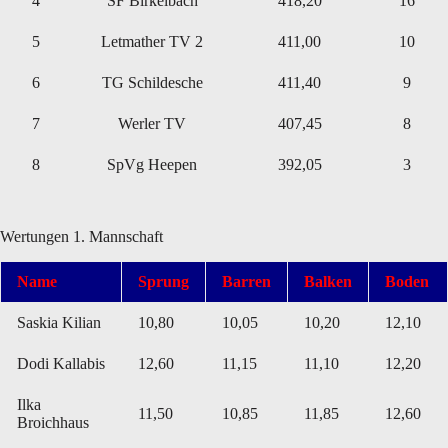
4
SF Birkelbach
418,20
16
5
Letmather TV 2
411,00
10
6
TG Schildesche
411,40
9
7
Werler TV
407,45
8
8
SpVg Heepen
392,05
3
Wertungen 1. Mannschaft
Name
Sprung
Barren
Balken
Boden
Saskia Kilian
10,80
10,05
10,20
12,10
Dodi Kallabis
12,60
11,15
11,10
12,20
Ilka
11,50
10,85
11,85
12,60
Broichhaus