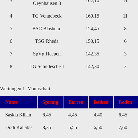
3
162,10
11
Oeynhausen 3
4
TG Vennebeck
160,15
11
5
BSC Blasheim
154,45
8
6
TSG Rheda
150,15
6
7
SpVg Heepen
142,35
3
8
TG Schildesche 1
142,30
3
Wertungen 1. Mannschaft
Name
Sprung
Barren
Balken
Boden
Saskia Kilian
6,45
4,45
4,40
6,45
Dodi Kallabis
8,35
5,55
6,50
7,60