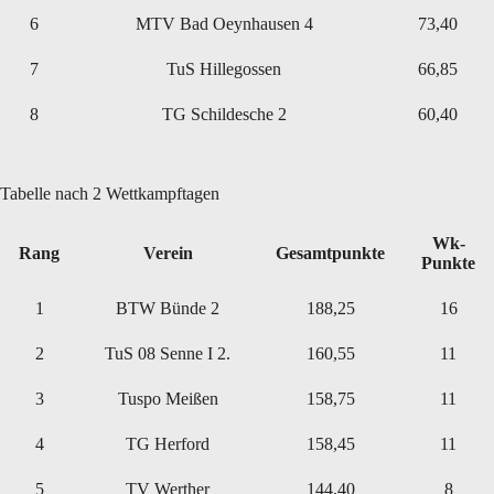
6
MTV Bad Oeynhausen 4
73,40
7
TuS Hillegossen
66,85
8
TG Schildesche 2
60,40
Tabelle nach 2 Wettkampftagen
Wk-
Rang
Verein
Gesamtpunkte
Punkte
1
BTW Bünde 2
188,25
16
2
TuS 08 Senne I 2.
160,55
11
3
Tuspo Meißen
158,75
11
4
TG Herford
158,45
11
5
TV Werther
144,40
8