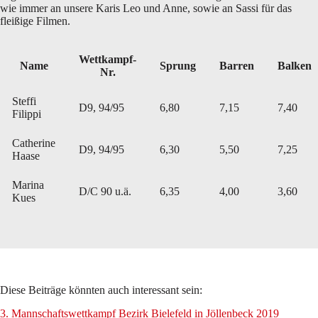
wie immer an unsere Karis Leo und Anne, sowie an Sassi für das
fleißige Filmen.
Wettkampf-
Name
Sprung
Barren
Balken
Nr.
Steffi
D9, 94/95
6,80
7,15
7,40
Filippi
Catherine
D9, 94/95
6,30
5,50
7,25
Haase
Marina
D/C 90 u.ä.
6,35
4,00
3,60
Kues
Diese Beiträge könnten auch interessant sein:
3. Mannschaftswettkampf Bezirk Bielefeld in Jöllenbeck 2019