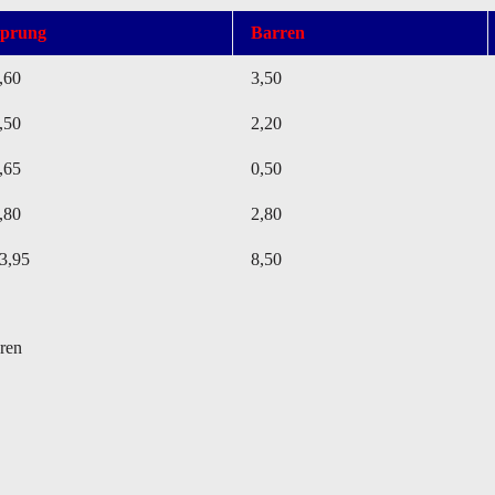
prung
Barren
,60
3,50
,50
2,20
,65
0,50
,80
2,80
3,95
8,50
eren