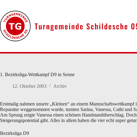
Zum
Inhalt
springen
1. Bezirksliga-Wettkampf D9 in Senne
12. Oktober 2003
Archiv
Erstmalig nahmen unsere „Kleinen“ an einem Mannschaftswettkampf in d
Reparatur weggenommen wurde, turnten Sarina, Vanessa, Cathi und Sara
Am Sprung zeigte Vanessa einen schönen Handstandüberschlag. Doch d
Steigerungspotential gibt. Alles in allem haben die vier echt super getu
Bezirksliga D9