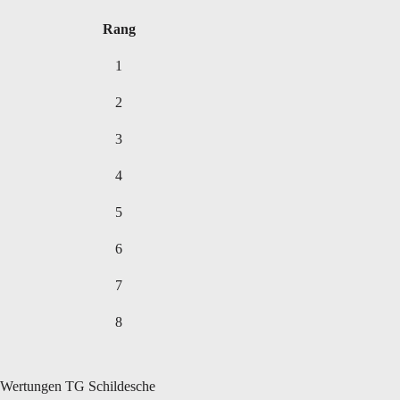
Rang
1
2
3
4
5
6
7
8
Wertungen TG Schildesche