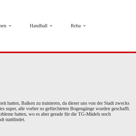
rnen
Handball
Reha
t hatten, Balken zu trainieren, da dieser uns von der Stadt zwecks
s super, alle vorher so gefürchteten Bogengänge wurden geschafft.
obleme hatten, wo es aber gerade für die TG-Mädels noch
t stattfindet.