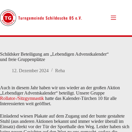
Zum
Inhalt
springen
Schildsker Beteiligung am „Lebendigen Advenstkalender“
und freie Gruppenplätze
12. Dezember 2024
Reha
Auch in diesem Jahr haben wir uns wieder an der großen Aktion
„Lebendiger Adventskalender“ beteiligt. Unsere Gruppe
Rollator-/Sitzgymnastik
hatte das Kalender-Türchen 10 für alle
Interessierten weit geöffnet.
Einladend wiesen Plakate auf dem Zugang und der bunte gestaltete
Stuhl (aus anderen Aktionen bekannt und immer wieder überall im
Einsatz) direkt vor der Tür der Sporthalle den Weg. Leider haben sich
keine neuen Gesichter auf den Weg zu uns gemacht, sodass die