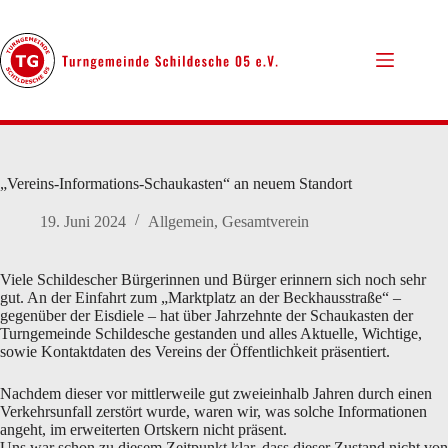
Zum
Inhalt
springen
„Vereins-Informations-Schaukasten“ an neuem Standort
19. Juni 2024
Allgemein
,
Gesamtverein
Viele Schildescher Bürgerinnen und Bürger erinnern sich noch sehr
gut. An der Einfahrt zum „Marktplatz an der Beckhausstraße“ –
gegenüber der Eisdiele – hat über Jahrzehnte der Schaukasten der
Turngemeinde Schildesche gestanden und alles Aktuelle, Wichtige,
sowie Kontaktdaten des Vereins der Öffentlichkeit präsentiert.
Nachdem dieser vor mittlerweile gut zweieinhalb Jahren durch einen
Verkehrsunfall zerstört wurde, waren wir, was solche Informationen
angeht, im erweiterten Ortskern nicht präsent.
Uns war schon zu diesem Zeitpunkt klar, dass dieser Zustand nicht von