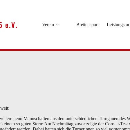
Verein
Breitensport
Leistungstu
weit:
 weitere neun Mannschaften aus den unterschiedlichen Turngauen des W
er keinem so guten Stern: Am Nachmittag zuvor zeigte der Corona-Test
 geändert werden. Dabei hatten sich die Turnerinnen so viel vorgenomme