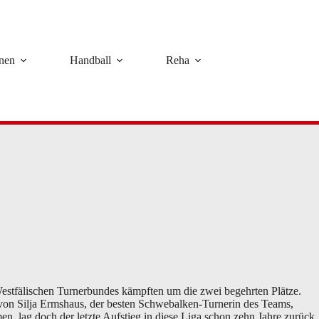
rnen
Handball
Reha
estfälischen Turnerbundes kämpften um die zwei begehrten Plätze.
 von Silja Ermshaus, der besten Schwebalken-Turnerin des Teams,
n, lag doch der letzte Aufstieg in diese Liga schon zehn Jahre zurück.