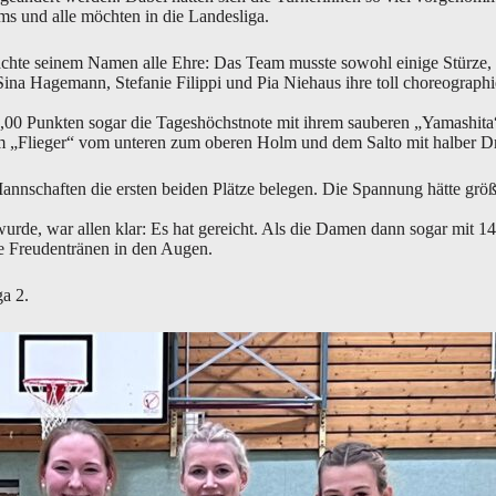
ams und alle möchten in die Landesliga.
chte seinem Namen alle Ehre: Das Team musste sowohl einige Stürze, 
 Sina Hagemann, Stefanie Filippi und Pia Niehaus ihre toll choreograp
3,00 Punkten sogar die Tageshöchstnote mit ihrem sauberen „Yamashita“
 dem „Flieger“ vom unteren zum oberen Holm und dem Salto mit halber 
annschaften die ersten beiden Plätze belegen. Die Spannung hätte größ
urde, war allen klar: Es hat gereicht. Als die Damen dann sogar mit 14
e Freudentränen in den Augen.
ga 2.