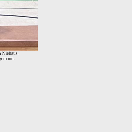
a Niehaus.
agemann.