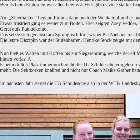
Bereits beim Einturnen war allen bewusst: Hier gibt es viele starke Te
Am „Zitterbalken“ begann für uns dann auch der Wettkampf und er ma
Etwas frustriert ging es weiter zum Boden. Hier zeigten Zoey Vedder,
Gerät aufs Punktekonto.
Das setzte sich genauso am Sprungtisch fort, wobei Pia Niehaus mit 1
Die letzte Disziplin war der Stufenbarren. Henrike Stock zeigte mit
Nun hieß es Warten und Hoffen bis zur Siegerehrung, welche der elf M
hinten vorlas. A
ls beim dritten Platz immer noch nicht die TG Schildesche vorgelesen w
mehr: Die Sektkorken knallten und nicht nur Coach Maike Gräber hatt
Im nächsten Jahr startet die TG Schildesche also in der WTB-Landesli