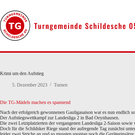
Zum
Inhalt
springen
Krimi um den Aufstieg
5. Dezember 2023
Turnen
Die TG-Mädels machen es spannend
Nach der erfolgreich gewonnenen Gauligasaison war es nun endlich so
Der Aufstiegswettkampf zur Landesliga 2 in Bad Oeynhausen.
Die zwei Letztplatzierten der vergangenen Landesliga 2-Saison sowie
Doch für die Schildsker Riege stand der aufregende Tag zunächst unt
leider zwei Striche an und so mussten spontan noch die Geräteeinsätze