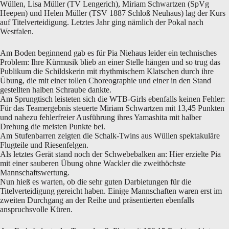
Wüllen, Lisa Müller (TV Lengerich), Miriam Schwartzen (SpVg
Heepen) und Helen Müller (TSV 1887 Schloß Neuhaus) lag der Kurs
auf Titelverteidigung. Letztes Jahr ging nämlich der Pokal nach
Westfalen.
Am Boden beginnend gab es für Pia Niehaus leider ein technisches
Problem: Ihre Kürmusik blieb an einer Stelle hängen und so trug das
Publikum die Schildskerin mit rhythmischem Klatschen durch ihre
Übung, die mit einer tollen Choreographie und einer in den Stand
gestellten halben Schraube dankte.
Am Sprungtisch leisteten sich die WTB-Girls ebenfalls keinen Fehler:
Für das Teamergebnis steuerte Miriam Schwartzen mit 13,45 Punkten
und nahezu fehlerfreier Ausführung ihres Yamashita mit halber
Drehung die meisten Punkte bei.
Am Stufenbarren zeigten die Schalk-Twins aus Wüllen spektakuläre
Flugteile und Riesenfelgen.
Als letztes Gerät stand noch der Schwebebalken an: Hier erzielte Pia
mit einer sauberen Übung ohne Wackler die zweithöchste
Mannschaftswertung.
Nun hieß es warten, ob die sehr guten Darbietungen für die
Titelverteidigung gereicht haben. Einige Mannschaften waren erst im
zweiten Durchgang an der Reihe und präsentierten ebenfalls
anspruchsvolle Küren.