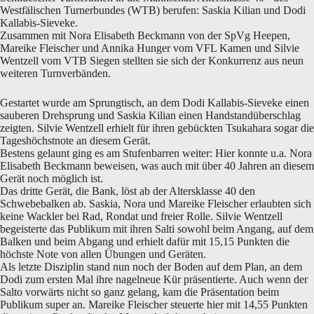
Westfälischen Turnerbundes (WTB) berufen: Saskia Kilian und Dodi
Kallabis-Sieveke.
Zusammen mit Nora Elisabeth Beckmann von der SpVg Heepen,
Mareike Fleischer und Annika Hunger vom VFL Kamen und Silvie
Wentzell vom VTB Siegen stellten sie sich der Konkurrenz aus neun
weiteren Turnverbänden.
Gestartet wurde am Sprungtisch, an dem Dodi Kallabis-Sieveke einen
sauberen Drehsprung und Saskia Kilian einen Handstandüberschlag
zeigten. Silvie Wentzell erhielt für ihren gebückten Tsukahara sogar die
Tageshöchstnote an diesem Gerät.
Bestens gelaunt ging es am Stufenbarren weiter: Hier konnte u.a. Nora
Elisabeth Beckmann beweisen, was auch mit über 40 Jahren an diesem
Gerät noch möglich ist.
Das dritte Gerät, die Bank, löst ab der Altersklasse 40 den
Schwebebalken ab. Saskia, Nora und Mareike Fleischer erlaubten sich
keine Wackler bei Rad, Rondat und freier Rolle. Silvie Wentzell
begeisterte das Publikum mit ihren Salti sowohl beim Angang, auf dem
Balken und beim Abgang und erhielt dafür mit 15,15 Punkten die
höchste Note von allen Übungen und Geräten.
Als letzte Disziplin stand nun noch der Boden auf dem Plan, an dem
Dodi zum ersten Mal ihre nagelneue Kür präsentierte. Auch wenn der
Salto vorwärts nicht so ganz gelang, kam die Präsentation beim
Publikum super an. Mareike Fleischer steuerte hier mit 14,55 Punkten