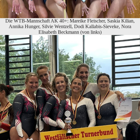
Die WTB-Mannschaft AK 40+: Mareike Fleischer, Saskia Kilian,
Annika Hunger, Silvie Wentzell, Dodi Kallabis-Sieveke, Nora
Elisabeth Beckmann (von links)