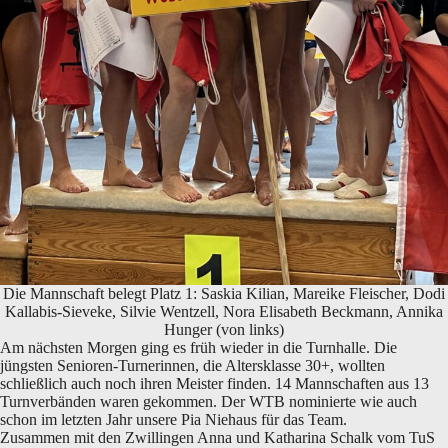
Die Mannschaft belegt Platz 1: Saskia Kilian, Mareike Fleischer, Dodi
Kallabis-Sieveke, Silvie Wentzell, Nora Elisabeth Beckmann, Annika
Hunger (von links)
Am nächsten Morgen ging es früh wieder in die Turnhalle. Die
jüngsten Senioren-Turnerinnen, die Altersklasse 30+, wollten
schließlich auch noch ihren Meister finden. 14 Mannschaften aus 13
Turnverbänden waren gekommen. Der WTB nominierte wie auch
schon im letzten Jahr unsere Pia Niehaus für das Team.
Zusammen mit den Zwillingen Anna und Katharina Schalk vom TuS